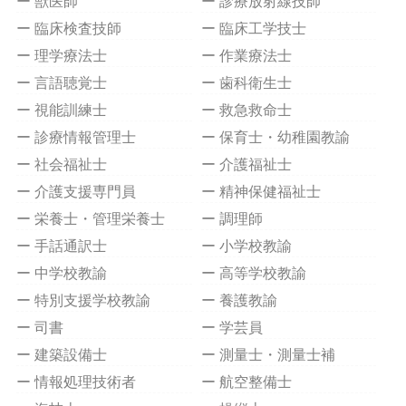
ー 獣医師
ー 診療放射線技師
ー 臨床検査技師
ー 臨床工学技士
ー 理学療法士
ー 作業療法士
ー 言語聴覚士
ー 歯科衛生士
ー 視能訓練士
ー 救急救命士
ー 診療情報管理士
ー 保育士・幼稚園教諭
ー 社会福祉士
ー 介護福祉士
ー 介護支援専門員
ー 精神保健福祉士
ー 栄養士・管理栄養士
ー 調理師
ー 手話通訳士
ー 小学校教諭
ー 中学校教諭
ー 高等学校教諭
ー 特別支援学校教諭
ー 養護教諭
ー 司書
ー 学芸員
ー 建築設備士
ー 測量士・測量士補
ー 情報処理技術者
ー 航空整備士