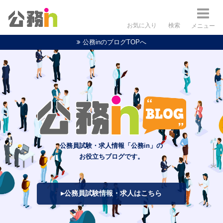
お気に入り
検索
メニュー
公務inのブログTOPへ
公務員試験・求人情報「公務in」の
お役立ちブログです。
▸公務員試験情報・求人はこちら