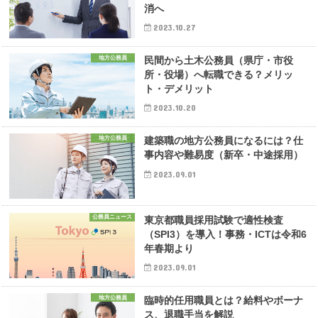
消へ
2023.10.27
地方公務員
民間から土木公務員（県庁・市役
所・役場）へ転職できる？メリッ
ト・デメリット
2023.10.20
地方公務員
建築職の地方公務員になるには？仕
事内容や難易度（新卒・中途採用）
2023.09.01
公務員ニュース
東京都職員採用試験で適性検査
（SPI3）を導入！事務・ICTは令和6
年春期より
2023.09.01
地方公務員
臨時的任用職員とは？給料やボーナ
ス、退職手当を解説