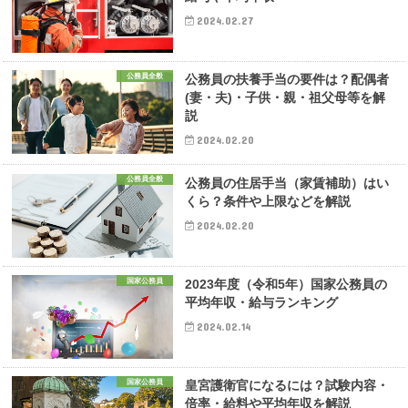
2024.02.27
公務員全般
公務員の扶養手当の要件は？配偶者
(妻・夫)・子供・親・祖父母等を解
説
2024.02.20
公務員全般
公務員の住居手当（家賃補助）はい
くら？条件や上限などを解説
2024.02.20
国家公務員
2023年度（令和5年）国家公務員の
平均年収・給与ランキング
2024.02.14
国家公務員
皇宮護衛官になるには？試験内容・
倍率・給料や平均年収を解説