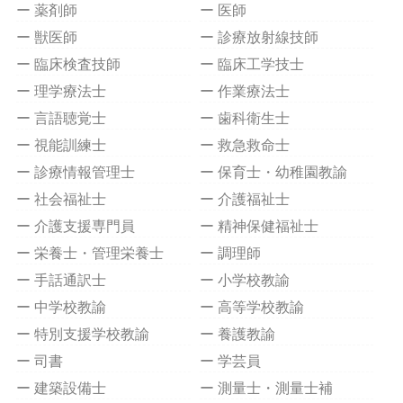
ー 薬剤師
ー 医師
ー 獣医師
ー 診療放射線技師
ー 臨床検査技師
ー 臨床工学技士
ー 理学療法士
ー 作業療法士
ー 言語聴覚士
ー 歯科衛生士
ー 視能訓練士
ー 救急救命士
ー 診療情報管理士
ー 保育士・幼稚園教諭
ー 社会福祉士
ー 介護福祉士
ー 介護支援専門員
ー 精神保健福祉士
ー 栄養士・管理栄養士
ー 調理師
ー 手話通訳士
ー 小学校教諭
ー 中学校教諭
ー 高等学校教諭
ー 特別支援学校教諭
ー 養護教諭
ー 司書
ー 学芸員
ー 建築設備士
ー 測量士・測量士補