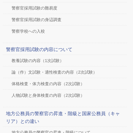
警察官採用試験の難易度
警察官採用試験の身辺調査
警察学校への入校
警察官採用試験の内容について
教養試験の内容（1次試験）
論（作）文試験・適性検査の内容（2次試験）
体格検査・体力検査の内容（2次試験）
人物試験と身体検査の内容（2次試験）
地方公務員の警察官の昇進・階級と国家公務員（キャ
リア）との違い
地方公務員の警察官の昇進・階級について