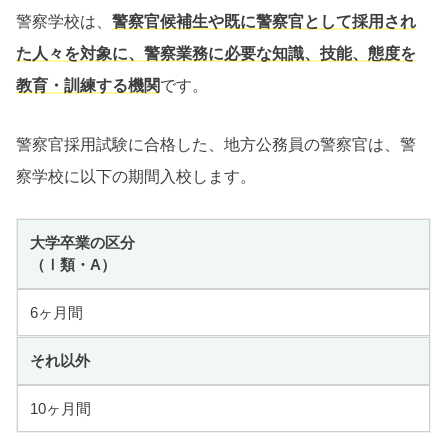
警察学校は、
警察官候補生や既に警察官として採用され
た人々を対象に、警察業務に必要な知識、技能、態度を
教育・訓練する機関
です。
警察官採用試験に合格した、地方公務員の警察官は、警
察学校に以下の期間入校します。
大学卒業の区分
（Ⅰ類・A）
6ヶ月間
それ以外
10ヶ月間