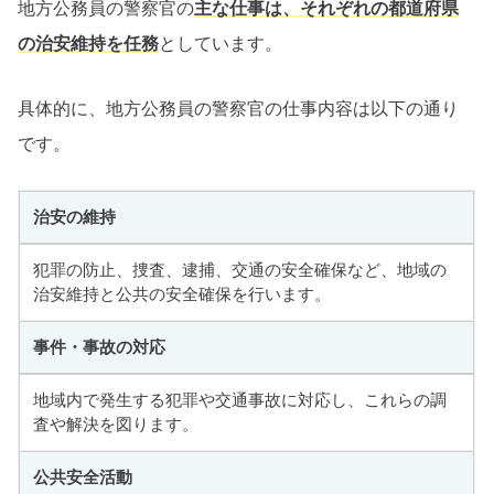
地方公務員の警察官の
主な仕事は、それぞれの都道府県
の治安維持を任務
としています。
具体的に、地方公務員の警察官の仕事内容は以下の通り
です。
治安の維持
犯罪の防止、捜査、逮捕、交通の安全確保など、地域の
治安維持と公共の安全確保を行います。
事件・事故の対応
地域内で発生する犯罪や交通事故に対応し、これらの調
査や解決を図ります。
公共安全活動