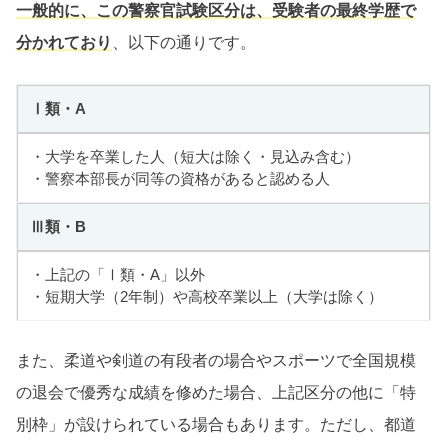
一般的に、この警察官試験区分は、受験者の最終学歴で
分かれており
、以下の通りです。
Ⅰ類・A
・大学を卒業した人（短大は除く・見込み含む）
・警察本部長が同等の資格があると認める人
Ⅲ類・B
・上記の「Ⅰ類・A」以外
・短期大学（2年制）や高校卒業以上（大学は除く）
また、柔道や剣道の有段者の場合やスポーツで全国規模
の退会で優秀な成績を修めた場合、上記区分の他に「特
別枠」が設けられている場合もあります。ただし、都道