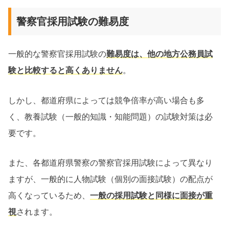
警察官採用試験の難易度
一般的な警察官採用試験の
難易度は、他の地方公務員試
験と比較すると高くありません
。
しかし、都道府県によっては競争倍率が高い場合も多
く、教養試験（一般的知識・知能問題）の試験対策は必
要です。
また、各都道府県警察の警察官採用試験によって異なり
ますが、一般的に人物試験（個別の面接試験）の配点が
高くなっているため、
一般の採用試験と同様に面接が重
視
されます。