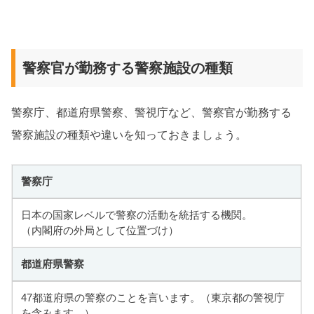
警察官が勤務する警察施設の種類
警察庁、都道府県警察、警視庁など、警察官が勤務する
警察施設の種類や違いを知っておきましょう。
警察庁
日本の国家レベルで警察の活動を統括する機関。
（内閣府の外局として位置づけ）
都道府県警察
47都道府県の警察のことを言います。（東京都の警視庁
を含みます。）