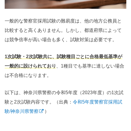
一般的な警察官採用試験の難易度は、他の地方公務員と
比較すると高くありません。しかし、都道府県によって
は競争倍率が高い場合も多く、試験対策は必要です。
1次試験・2次試験共に、試験種目ごとに合格最低基準が
一般的に設けられており
、1種目でも基準に達しない場合
は不合格になります。
以下は、神奈川県警察の令和5年度（2023年度）の1次試
験と2次試験内容です。（出典：
令和5年度警察官採用試
験/神奈川県警察
）