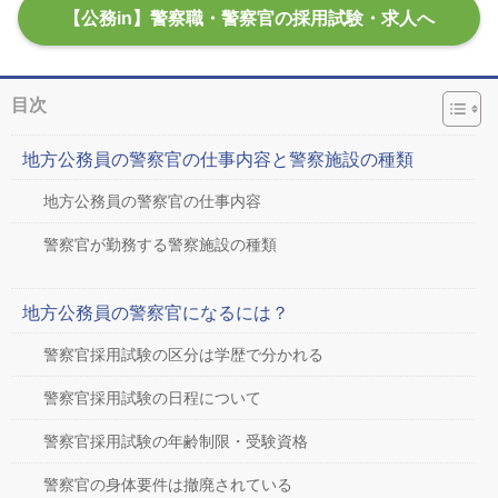
【公務in】警察職・警察官の採用試験・求人へ
目次
地方公務員の警察官の仕事内容と警察施設の種類
地方公務員の警察官の仕事内容
警察官が勤務する警察施設の種類
地方公務員の警察官になるには？
警察官採用試験の区分は学歴で分かれる
警察官採用試験の日程について
警察官採用試験の年齢制限・受験資格
警察官の身体要件は撤廃されている