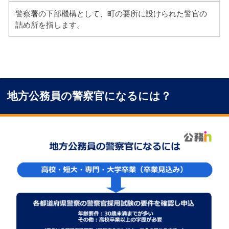
警察署の下部機構として、町の要所に設けられた警官の
詰め所を指します。
地方公務員の警察官になるには？