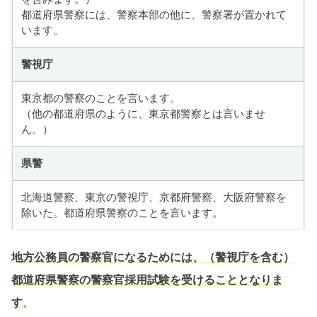
都道府県警察には、警察本部の他に、警察署が置かれて
います。
警視庁
東京都の警察のことを言います。
（他の都道府県のように、東京都警察とは言いませ
ん。）
県警
北海道警察、東京の警視庁、京都府警察、大阪府警察を
除いた。都道府県警察のことを言います。
地方公務員の警察官になるためには、（警視庁を含む）
都道府県警察の警察官採用試験を受けることとなりま
す
。