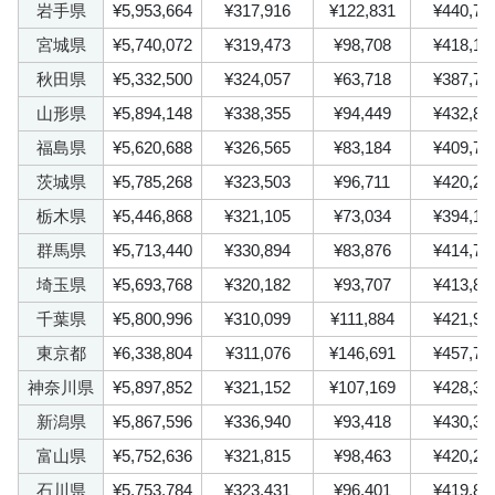
岩手県
¥5,953,664
¥317,916
¥122,831
¥440,74
宮城県
¥5,740,072
¥319,473
¥98,708
¥418,18
秋田県
¥5,332,500
¥324,057
¥63,718
¥387,77
山形県
¥5,894,148
¥338,355
¥94,449
¥432,80
福島県
¥5,620,688
¥326,565
¥83,184
¥409,74
茨城県
¥5,785,268
¥323,503
¥96,711
¥420,21
栃木県
¥5,446,868
¥321,105
¥73,034
¥394,13
群馬県
¥5,713,440
¥330,894
¥83,876
¥414,77
埼玉県
¥5,693,768
¥320,182
¥93,707
¥413,88
千葉県
¥5,800,996
¥310,099
¥111,884
¥421,98
東京都
¥6,338,804
¥311,076
¥146,691
¥457,76
神奈川県
¥5,897,852
¥321,152
¥107,169
¥428,32
新潟県
¥5,867,596
¥336,940
¥93,418
¥430,35
富山県
¥5,752,636
¥321,815
¥98,463
¥420,27
石川県
¥5,753,784
¥323,431
¥96,401
¥419,83