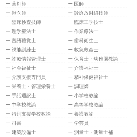
ー 薬剤師
ー 医師
ー 獣医師
ー 診療放射線技師
ー 臨床検査技師
ー 臨床工学技士
ー 理学療法士
ー 作業療法士
ー 言語聴覚士
ー 歯科衛生士
ー 視能訓練士
ー 救急救命士
ー 診療情報管理士
ー 保育士・幼稚園教諭
ー 社会福祉士
ー 介護福祉士
ー 介護支援専門員
ー 精神保健福祉士
ー 栄養士・管理栄養士
ー 調理師
ー 手話通訳士
ー 小学校教諭
ー 中学校教諭
ー 高等学校教諭
ー 特別支援学校教諭
ー 養護教諭
ー 司書
ー 学芸員
ー 建築設備士
ー 測量士・測量士補