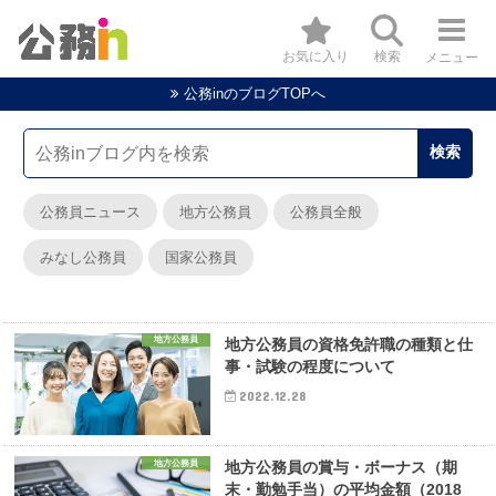
お気に入り
検索
メニュー
公務inのブログTOPへ
公務員ニュース
地方公務員
公務員全般
みなし公務員
国家公務員
地方公務員
地方公務員の資格免許職の種類と仕
事・試験の程度について
2022.12.28
地方公務員
地方公務員の賞与・ボーナス（期
末・勤勉手当）の平均金額（2018